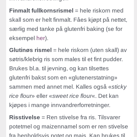
Finmalt fullkornsrismel
= hele riskorn med
skall som er helt finmalt. Fåes kjøpt på nettet,
særlig med tanke på glutenfri baking (se for
eksempel
her
).
Glutinøs rismel
= hele riskorn (uten skall) av
søtris/klebrig ris som males til et fint pudder.
Brukes bl.a. til jevning, og kan tilsettes
glutenfri bakst som en «glutenerstatning»
sammen med annet mel. Kalles også «
sticky
rice flour
» eller «
sweet rice flour
«. Det kan
kjøpes i mange innvandrerforretninger.
Risstivelse
= Ren stivelse fra ris. Tilsvarer
potetmel og maizennamel som er ren stivelse
fra henholdsvis potet og mais. Kan brukes til