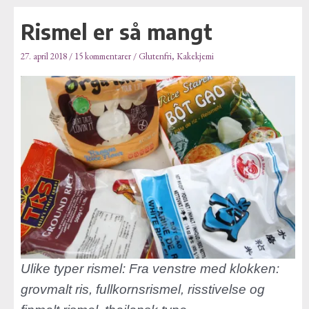
E
Hopp
Post
-
Rismel er så mangt
rett
navigation
p
til
o
27. april 2018
/
15 kommentarer
/
Glutenfri
,
Kakekjemi
innholdet
s
t
a
d
r
e
s
s
e
Ulike typer rismel: Fra venstre med klokken:
grovmalt ris, fullkornsrismel, risstivelse og