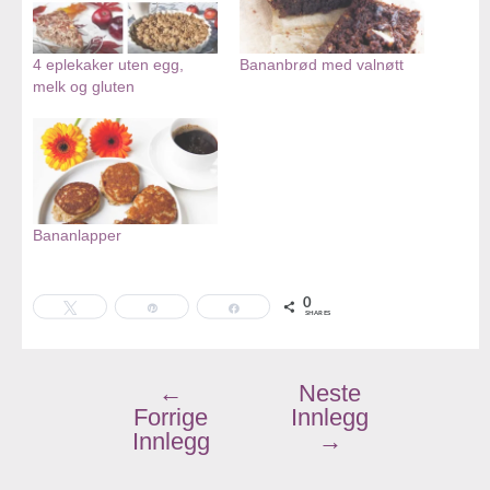
4 eplekaker uten egg,
Bananbrød med valnøtt
melk og gluten
Bananlapper
0
Tweet
Pin
Share
SHARES
←
Neste
Forrige
Innlegg
Innlegg
→