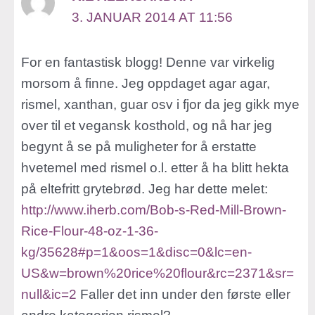
3. JANUAR 2014 AT 11:56
For en fantastisk blogg! Denne var virkelig
morsom å finne. Jeg oppdaget agar agar,
rismel, xanthan, guar osv i fjor da jeg gikk mye
over til et vegansk kosthold, og nå har jeg
begynt å se på muligheter for å erstatte
hvetemel med rismel o.l. etter å ha blitt hekta
på eltefritt grytebrød. Jeg har dette melet:
http://www.iherb.com/Bob-s-Red-Mill-Brown-
Rice-Flour-48-oz-1-36-
kg/35628#p=1&oos=1&disc=0&lc=en-
US&w=brown%20rice%20flour&rc=2371&sr=
null&ic=2
Faller det inn under den første eller