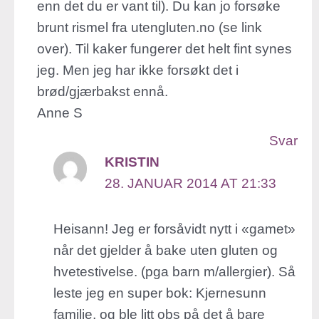
enn det du er vant til). Du kan jo forsøke
brunt rismel fra utengluten.no (se link
over). Til kaker fungerer det helt fint synes
jeg. Men jeg har ikke forsøkt det i
brød/gjærbakst ennå.
Anne S
Svar
KRISTIN
28. JANUAR 2014 AT 21:33
Heisann! Jeg er forsåvidt nytt i «gamet»
når det gjelder å bake uten gluten og
hvetestivelse. (pga barn m/allergier). Så
leste jeg en super bok: Kjernesunn
familie, og ble litt obs på det å bare