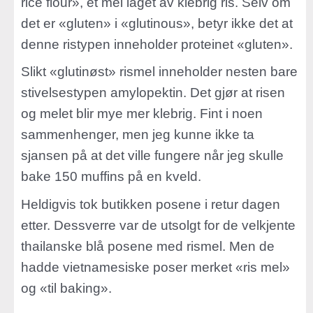
rice flour», et mel laget av klebrig ris. Selv om
det er «gluten» i «glutinous», betyr ikke det at
denne ristypen inneholder proteinet «gluten».
Slikt «glutinøst» rismel inneholder nesten bare
stivelsestypen amylopektin. Det gjør at risen
og melet blir mye mer klebrig. Fint i noen
sammenhenger, men jeg kunne ikke ta
sjansen på at det ville fungere når jeg skulle
bake 150 muffins på en kveld.
Heldigvis tok butikken posene i retur dagen
etter. Dessverre var de utsolgt for de velkjente
thailanske blå posene med rismel. Men de
hadde vietnamesiske poser merket «ris mel»
og «til baking».