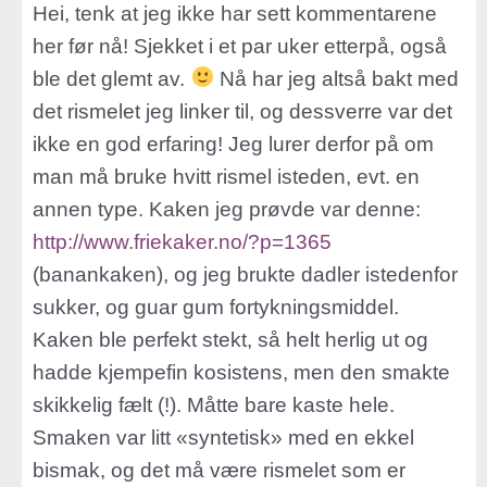
Hei, tenk at jeg ikke har sett kommentarene
her før nå! Sjekket i et par uker etterpå, også
ble det glemt av.
Nå har jeg altså bakt med
det rismelet jeg linker til, og dessverre var det
ikke en god erfaring! Jeg lurer derfor på om
man må bruke hvitt rismel isteden, evt. en
annen type. Kaken jeg prøvde var denne:
http://www.friekaker.no/?p=1365
(banankaken), og jeg brukte dadler istedenfor
sukker, og guar gum fortykningsmiddel.
Kaken ble perfekt stekt, så helt herlig ut og
hadde kjempefin kosistens, men den smakte
skikkelig fælt (!). Måtte bare kaste hele.
Smaken var litt «syntetisk» med en ekkel
bismak, og det må være rismelet som er