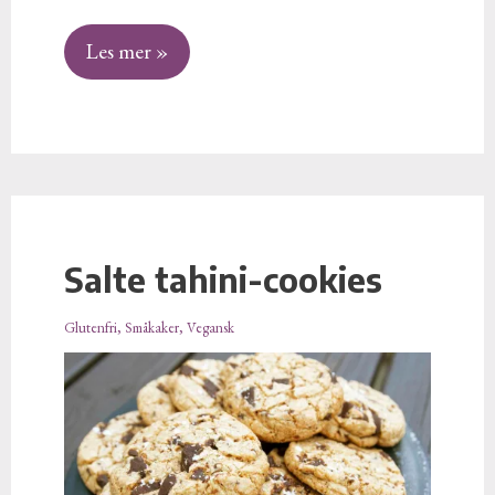
Les mer »
Salte tahini-cookies
Salte
tahini-
Glutenfri
,
Småkaker
,
Vegansk
cookies