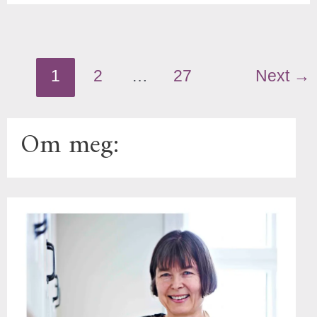
1
2
…
27
Next
→
Om meg: