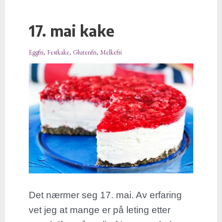
17. mai kake
17.
mai
Eggfri
,
Festkake
,
Glutenfri
,
Melkefri
kake
Det nærmer seg 17. mai. Av erfaring
vet jeg at mange er på leting etter