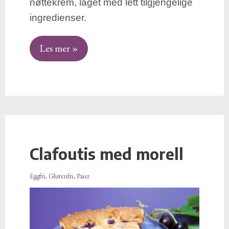
nøttekrem, laget med lett tilgjengelige
ingredienser.
Les mer »
Clafoutis med morell
Clafoutis
med
Eggfri
,
Glutenfri
,
Paier
morell