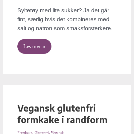
Syltetøy med lite sukker? Ja det går
fint, særlig hvis det kombineres med
salt og natron som smaksforsterkere.
Les mer »
Vegansk glutenfri
Vegansk
glutenfri
formkake i randform
formkake
i
Formkake
,
Glutenfri
,
Vegansk