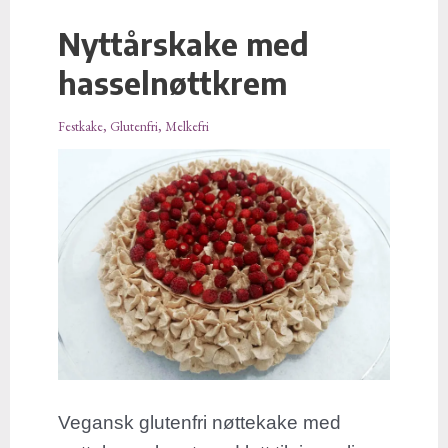
Nyttårskake med
Nyttårskake
med
hasselnøttkrem
hasselnøttkrem
Festkake
,
Glutenfri
,
Melkefri
Vegansk glutenfri nøttekake med