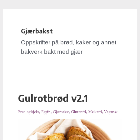
E
Hopp
Post
-
rett
pagination
p
til
o
Gjærbakst
innholdet
s
t
Oppskrifter på brød, kaker og annet
a
bakverk bakt med gjær
d
r
e
s
s
Gulrotbrød v2.1
Gulrotbrød
e
v2.1
Brød og kjeks
,
Eggfri
,
Gjærbakst
,
Glutenfri
,
Melkefri
,
Vegansk