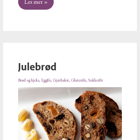
Les mer »
Julebrød
Julebrød
Brød og kjeks
,
Eggfri
,
Gjærbakst
,
Glutenfri
,
Sukkerfri