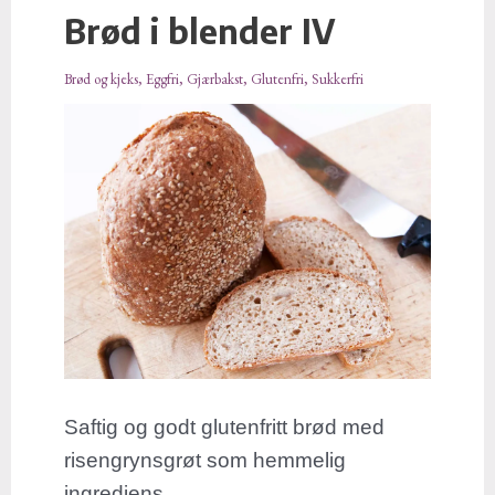
Brød i blender IV
Brød
i
Brød og kjeks
,
Eggfri
,
Gjærbakst
,
Glutenfri
,
Sukkerfri
blender
IV
Saftig og godt glutenfritt brød med
risengrynsgrøt som hemmelig
ingrediens.