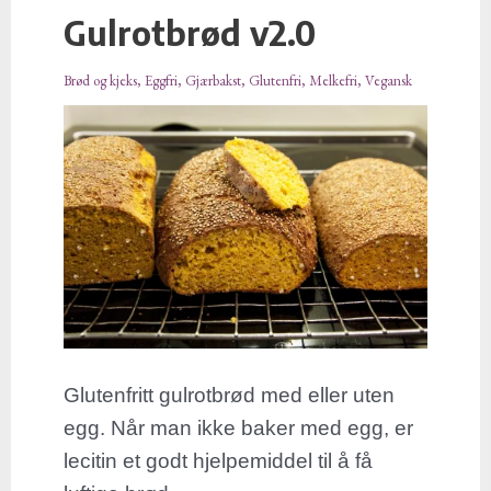
Gulrotbrød v2.0
Gulrotbrød
v2.0
Brød og kjeks
,
Eggfri
,
Gjærbakst
,
Glutenfri
,
Melkefri
,
Vegansk
Glutenfritt gulrotbrød med eller uten
egg. Når man ikke baker med egg, er
lecitin et godt hjelpemiddel til å få