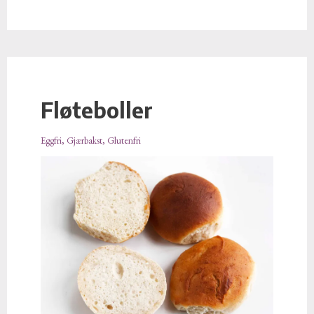
Fløteboller
Fløteboller
Eggfri
,
Gjærbakst
,
Glutenfri