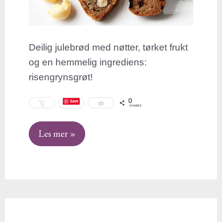
Deilig julebrød med nøtter, tørket frukt
og en hemmelig ingrediens:
risengrynsgrøt!
0
Save
Tweet
Share
SHARES
Les mer »