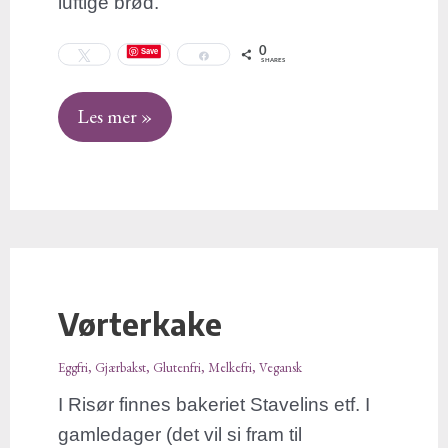
luftige brød.
0
Save
Tweet
Share
SHARES
Les mer »
Vørterkake
Vørterkake
Eggfri
,
Gjærbakst
,
Glutenfri
,
Melkefri
,
Vegansk
I Risør finnes bakeriet Stavelins etf. I
gamledager (det vil si fram til