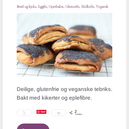
Brød og kjeks
,
Eggfri
,
Gjærbakst
,
Glutenfri
,
Melkefri
,
Vegansk
Deilige, glutenfrie og veganske tebriks.
Bakt med kikerter og eplefibre.
2
Save
Tweet
Share
SHARES