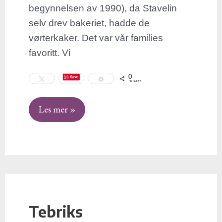
begynnelsen av 1990), da Stavelin
selv drev bakeriet, hadde de
vørterkaker. Det var vår families
favoritt. Vi
0
Save
Tweet
Share
SHARES
Les mer »
Tebriks
Tebriks