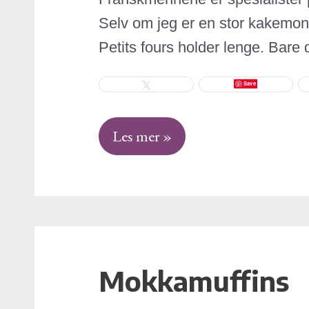
Selv om jeg er en stor kakemons
Petits fours holder lenge. Bare
Save
Tweet
Les mer »
Mokkamuffins
Mokkamuffins