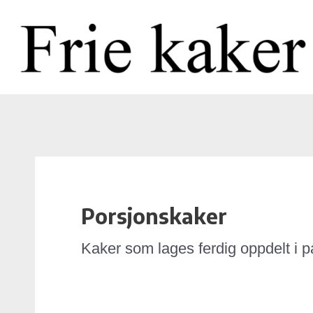
Hopp
Post
rett
pagination
til
innholdet
Porsjonskaker
Kaker som lages ferdig oppdelt i 