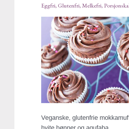
Eggfri
,
Glutenfri
,
Melkefri
,
Porsjonska
Veganske, glutenfrie mokkamuff
hvite bønner og aqufaba.