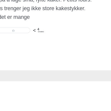
 trenger jeg ikke store kakestykker.
 det er mange
4
Share
SHARES