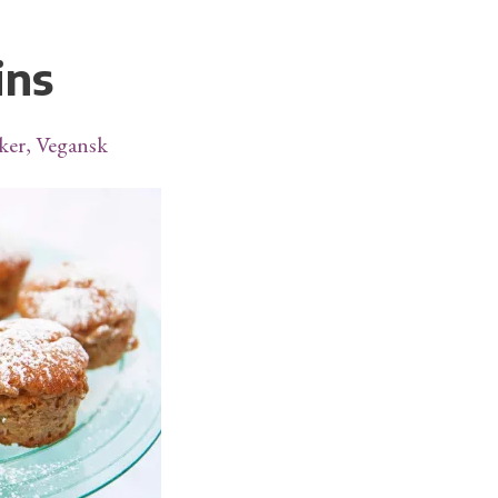
ins
ker
,
Vegansk