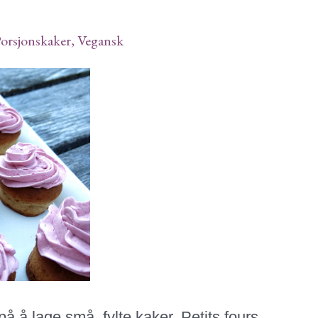
orsjonskaker
,
Vegansk
 å lage små, fylte kaker. Petits fours.