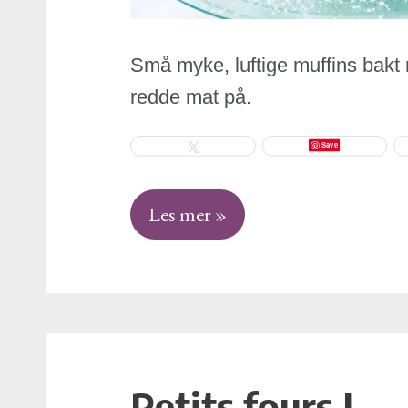
Små myke, luftige muffins bakt
redde mat på.
Save
Tweet
Les mer »
Petits fours I
Petits