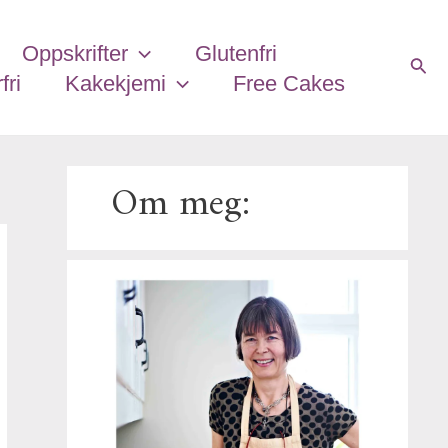
E
-
Oppskrifter
Glutenfri
p
Søk
fri
Kakekjemi
Free Cakes
o
s
t
a
Om meg:
d
r
e
s
s
e