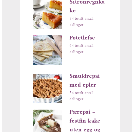
Sitronregnka
ke
94 totalt antall
delinger
Potetlefse
64 totalt antall
delinger
Smuldrepai
med epler
54 totalt antall
delinger
Pærepai –
festfin kake
uten egg og