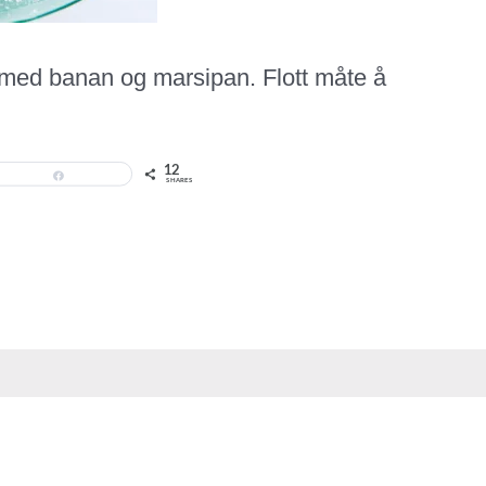
 med banan og marsipan. Flott måte å
12
Share
SHARES