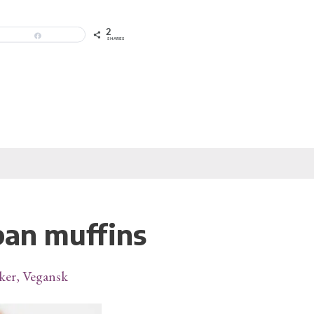
2
Share
SHARES
pan muffins
ker
,
Vegansk