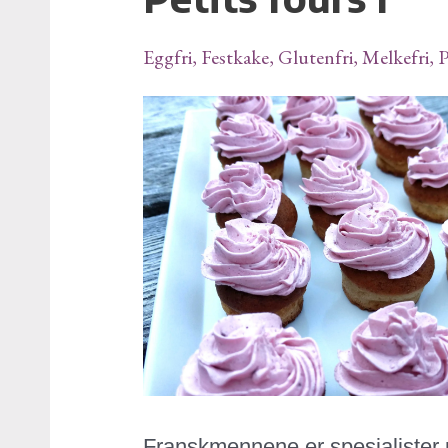
fours
I
Eggfri
,
Festkake
,
Glutenfri
,
Melkefri
,
P
Franskmennene er spesialister på