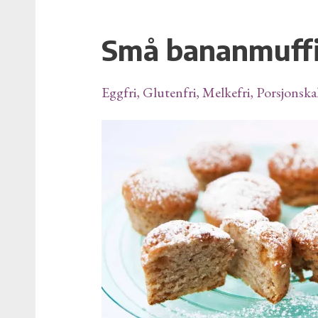
Små bananmuff
Små
bananmuffins
Eggfri
,
Glutenfri
,
Melkefri
,
Porsjonska