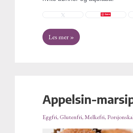
Save
Tweet
Les mer »
Appelsin-marsi
Appelsin-
marsipan
muffins
Eggfri
,
Glutenfri
,
Melkefri
,
Porsjonska