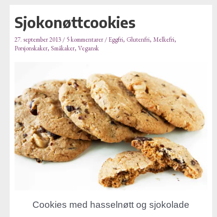
E
Hopp
Post
-
Sjokonøttcookies
rett
navigation
p
til
o
27. september 2013
/
5 kommentarer
/
Eggfri
,
Glutenfri
,
Melkefri
,
Porsjonskaker
,
Småkaker
,
Vegansk
innholdet
s
t
a
d
r
e
s
s
e
Cookies med hasselnøtt og sjokolade