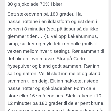
30 g sjokolade 70% i biter
Sett stekeovnen på 180 grader. Ha
hasselnøttene i en ildfastform og rist dem i
ovnen i 8 minutter (sett på tidsur så du ikke
glemmer tiden…:-)). Vei opp kakehummus,
sirup, sukker og mykt fett i en bolle (nullstill
vekten mellom hver tilsetting). Rør sammen til
det blir en jevn masse. Strø på Certo
frysepulver og bland godt sammen. Rør inn
salt og natron. Vei til slutt inn melet og bland
sammen til en deig. Elt inn hakkete, ristede
hasselnøtter og sjokoladebiter. Form ca 8
store eller 16 små cookies. Stek kakene i 10-
12 minutter på 180 grader til de er pent brune.
Kakene er ganske «løse i fisken» akkurat når