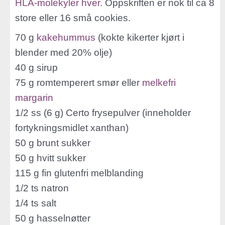
HLA-molekyler hver
. Oppskriften er nok til ca 8
store eller 16 små cookies.
70 g
kakehummus
(kokte kikerter kjørt i
blender med 20% olje)
40 g sirup
75 g romtemperert smør eller
melkefri
margarin
1/2 ss (6 g) Certo frysepulver (inneholder
fortykningsmidlet xanthan)
50 g brunt sukker
50 g hvitt sukker
115 g fin glutenfri melblanding
1/2 ts natron
1/4 ts salt
50 g hasselnøtter