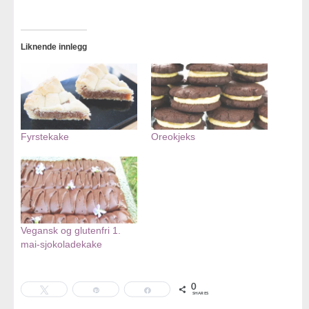
Liknende innlegg
Fyrstekake
Oreokjeks
Vegansk og glutenfri 1.
mai-sjokoladekake
0
Tweet
Pin
Share
SHARES