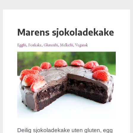
Marens sjokoladekake
Marens
sjokoladekake
Eggfri
,
Festkake
,
Glutenfri
,
Melkefri
,
Vegansk
Deilig sjokoladekake uten gluten, egg