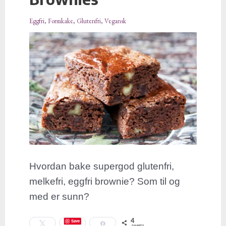
Eggfri
,
Formkake
,
Glutenfri
,
Vegansk
Hvordan bake supergod glutenfri,
melkefri, eggfri brownie? Som til og
med er sunn?
4
Save
Tweet
Share
SHARES