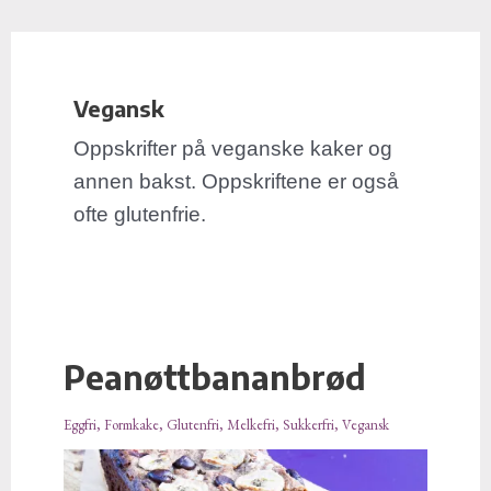
E
Hopp
Post
-
rett
pagination
p
til
o
Vegansk
innholdet
s
t
Oppskrifter på veganske kaker og
a
annen bakst. Oppskriftene er også
d
ofte glutenfrie.
r
e
s
s
e
Peanøttbananbrød
Peanøttbananbrød
Eggfri
,
Formkake
,
Glutenfri
,
Melkefri
,
Sukkerfri
,
Vegansk