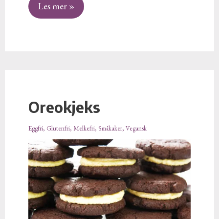
Les mer »
Oreokjeks
Oreokjeks
Eggfri
,
Glutenfri
,
Melkefri
,
Småkaker
,
Vegansk