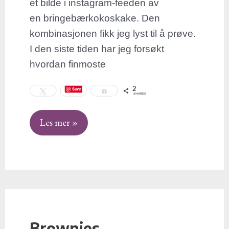
et bilde i instagram-feeden av
en bringebærkokoskake. Den
kombinasjonen fikk jeg lyst til å prøve.
I den siste tiden har jeg forsøkt
hvordan finmoste
2
Save
Tweet
Share
SHARES
Les mer »
Brownies
Brownies