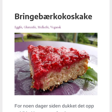
Bringebærkokoskake
Bringebærkokoskake
Eggfri
,
Glutenfri
,
Melkefri
,
Vegansk
For noen dager siden dukket det opp