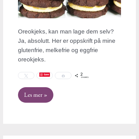
Oreokjeks, kan man lage dem selv?
Ja, absolutt. Her er oppskrift på mine
glutenfrie, melkefrie og eggfrie
oreokjeks.
2
Save
Tweet
Share
SHARES
Les mer »