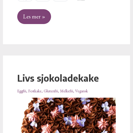
Les mer »
Livs sjokoladekake
Livs
sjokoladekake
Eggfri
,
Festkake
,
Glutenfri
,
Melkefri
,
Vegansk