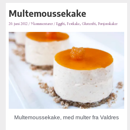
E
Hopp
Post
-
Multemoussekake
rett
navigation
p
til
o
20. juni 2012
/
9 kommentarer
/
Eggfri
,
Festkake
,
Glutenfri
,
Porsjonskaker
innholdet
s
t
a
d
r
e
s
s
e
Multemoussekake, med multer fra Valdres