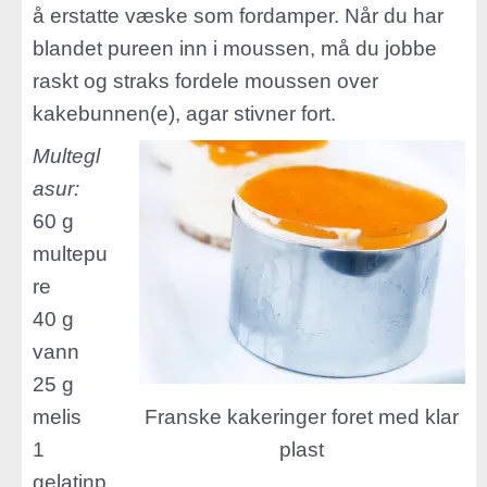
å erstatte væske som fordamper. Når du har
blandet pureen inn i moussen, må du jobbe
raskt og straks fordele moussen over
kakebunnen(e), agar stivner fort.
Multegl
asur:
60 g
multepu
re
40 g
vann
25 g
Franske kakeringer foret med klar
melis
plast
1
gelatinp