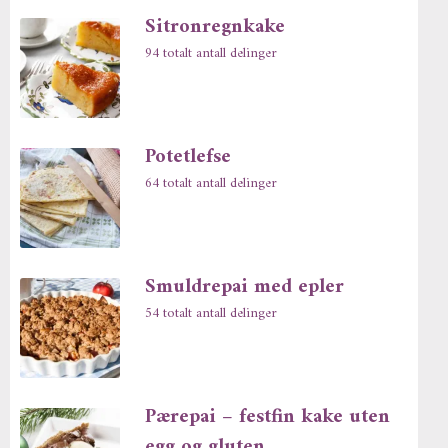
Sitronregnkake
94 totalt antall delinger
Potetlefse
64 totalt antall delinger
Smuldrepai med epler
54 totalt antall delinger
Pærepai – festfin kake uten
egg og gluten