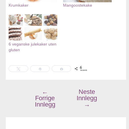
Krumkaker
Mangoostekake
6 veganske julekaker uten
gluten
6
Tweet
Pin
Share
SHARES
←
Neste
Forrige
Innlegg
Innlegg
→