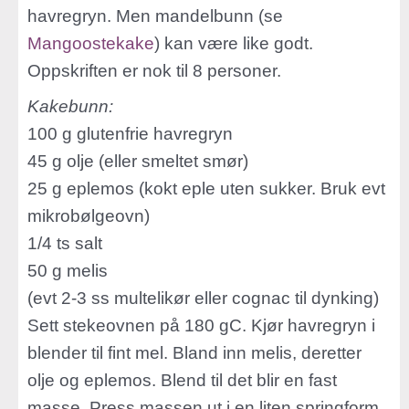
havregryn. Men mandelbunn (se
Mangoostekake
) kan være like godt.
Oppskriften er nok til 8 personer.
Kakebunn:
100 g glutenfrie havregryn
45 g olje (eller smeltet smør)
25 g eplemos (kokt eple uten sukker. Bruk evt
mikrobølgeovn)
1/4 ts salt
50 g melis
(evt 2-3 ss multelikør eller cognac til dynking)
Sett stekeovnen på 180 gC. Kjør havregryn i
blender til fint mel. Bland inn melis, deretter
olje og eplemos. Blend til det blir en fast
masse. Press massen ut i en liten springform