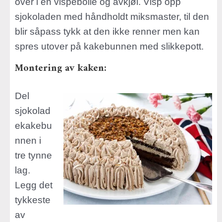
over i en vispebolle og avkjøl. Visp opp
sjokoladen med håndholdt miksmaster, til den
blir såpass tykk at den ikke renner men kan
spres utover på kakebunnen med slikkepott.
Montering av kaken:
Del
sjokolad
ekakebu
nnen i
tre tynne
lag.
Legg det
tykkeste
av