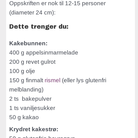
Oppskriften er nok til 12-15 personer
(diameter 24 cm):
Dette trenger du:
Kakebunnen:
400 g appelsinmarmelade
200 g revet gulrot
100 g olje
150 g finmalt
rismel
(eller lys glutenfri
melblanding)
2 ts bakepulver
1 ts vaniljesukker
50 g kakao
Krydret kakestrø: