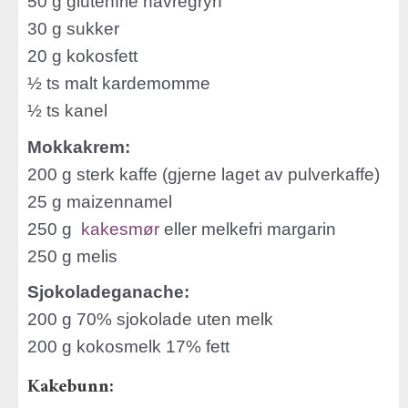
50 g glutenfrie havregryn
30 g sukker
20 g kokosfett
½ ts malt kardemomme
½ ts kanel
Mokkakrem:
200 g sterk kaffe (gjerne laget av pulverkaffe)
25 g maizennamel
250 g
kakesmør
eller melkefri margarin
250 g melis
Sjokoladeganache:
200 g 70% sjokolade uten melk
200 g kokosmelk 17% fett
Kakebunn: