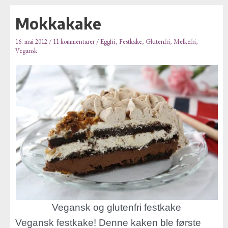
E
Hopp
Post
-
Mokkakake
rett
navigation
p
til
o
16. mai 2012
/
11 kommentarer
/
Eggfri
,
Festkake
,
Glutenfri
,
Melkefri
,
Vegansk
innholdet
s
t
a
d
r
e
s
s
e
Vegansk og glutenfri festkake
Vegansk festkake! Denne kaken ble første