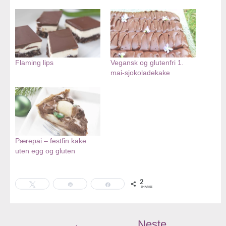
Flaming lips
Vegansk og glutenfri 1.
mai-sjokoladekake
Pærepai – festfin kake
uten egg og gluten
2
Tweet
Pin
Share
SHARES
←
Neste