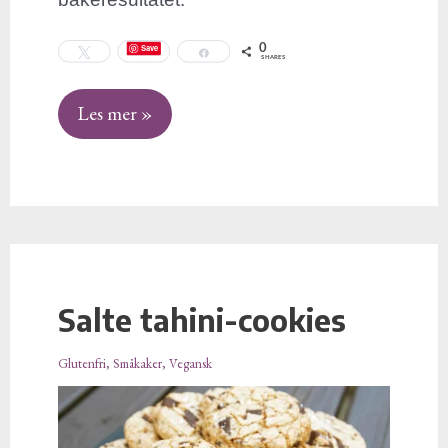
0
Save
Tweet
Share
SHARES
Les mer »
Salte tahini-cookies
Salte
tahini-
Glutenfri
,
Småkaker
,
Vegansk
cookies