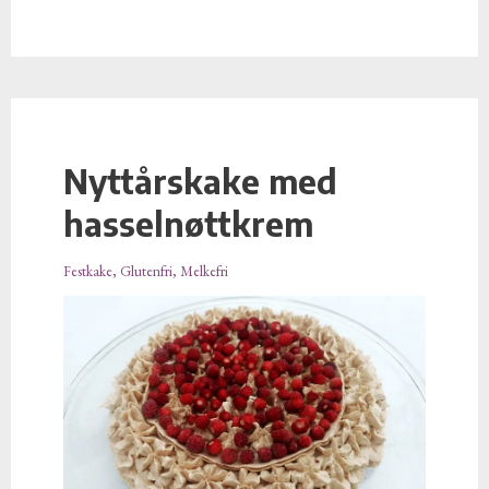
Nyttårskake med
Nyttårskake
med
hasselnøttkrem
hasselnøttkrem
Festkake
,
Glutenfri
,
Melkefri