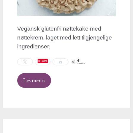
Vegansk glutenfri nøttekake med
nøttekrem, laget med lett tilgjengelige
ingredienser.
4
Save
Tweet
Share
SHARES
Les mer »