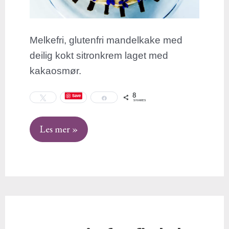
Melkefri, glutenfri mandelkake med
deilig kokt sitronkrem laget med
kakaosmør.
8
Save
Tweet
Share
SHARES
Les mer »