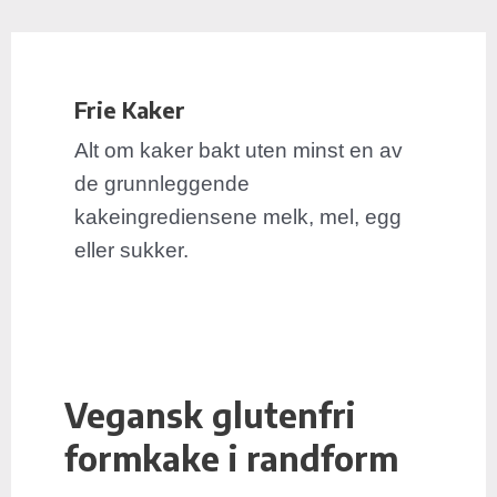
E
Hopp
Post
-
rett
pagination
p
til
o
Frie Kaker
innholdet
s
t
Alt om kaker bakt uten minst en av
a
de grunnleggende
d
kakeingrediensene melk, mel, egg
r
eller sukker.
e
s
s
e
Vegansk glutenfri
Vegansk
glutenfri
formkake i randform
formkake