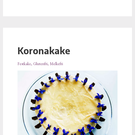
Koronakake
Koronakake
Festkake
,
Glutenfri
,
Melkefri