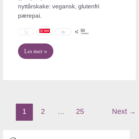
nyttårskake: vegansk, glutenfri
pærepai.
50
Save
Tweet
Share
SHARES
Les mer »
1
2
…
25
Next
→