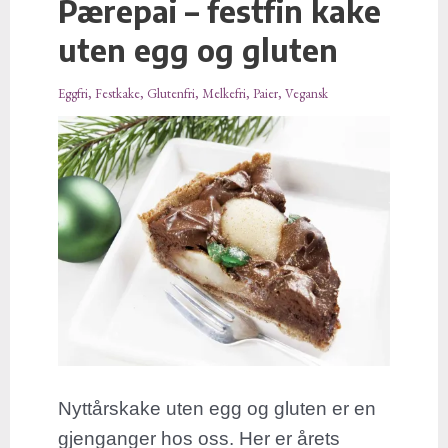
Pærepai – festfin kake
Pærepai
–
uten egg og gluten
festfin
kake
Eggfri
,
Festkake
,
Glutenfri
,
Melkefri
,
Paier
,
Vegansk
uten
egg
og
gluten
Nyttårskake uten egg og gluten er en
gjenganger hos oss. Her er årets