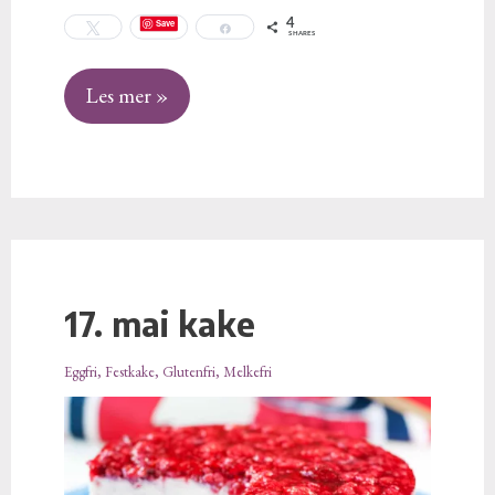
4
Save
Tweet
Share
SHARES
Les mer »
17. mai kake
17.
mai
Eggfri
,
Festkake
,
Glutenfri
,
Melkefri
kake