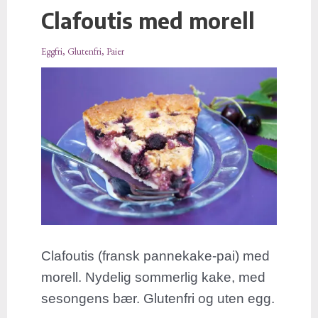
Clafoutis med morell
Clafoutis
med
Eggfri
,
Glutenfri
,
Paier
morell
Clafoutis (fransk pannekake-pai) med
morell. Nydelig sommerlig kake, med
sesongens bær. Glutenfri og uten egg.