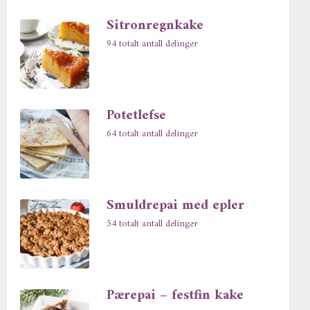
Sitronregnkake
94 totalt antall delinger
Potetlefse
64 totalt antall delinger
Smuldrepai med epler
54 totalt antall delinger
Pærepai – festfin kake