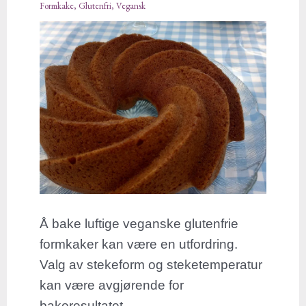
i
Formkake
,
Glutenfri
,
Vegansk
randform
Å bake luftige veganske glutenfrie
formkaker kan være en utfordring.
Valg av stekeform og steketemperatur
kan være avgjørende for
bakeresultatet.