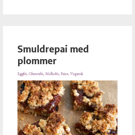
Smuldrepai med
Smuldrepai
med
plommer
plommer
Eggfri
,
Glutenfri
,
Melkefri
,
Paier
,
Vegansk