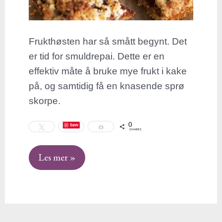
Frukthøsten har så smått begynt. Det
er tid for smuldrepai. Dette er en
effektiv måte å bruke mye frukt i kake
på, og samtidig få en knasende sprø
skorpe.
0
Save
Tweet
Share
SHARES
Les mer »