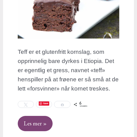
Teff er et glutenfritt kornslag, som
opprinnelig bare dyrkes i Etiopia. Det
er egentlig et gress, navnet «teff»
henspiller på at frøene er så små at de
lett «forsvinner» når kornet treskes.
6
Save
Tweet
Share
SHARES
Les mer »