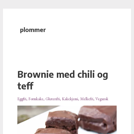
E
Hopp
-
rett
p
til
o
plommer
innholdet
s
t
a
d
r
e
Brownie med chili og
Brownie
s
med
teff
s
chili
e
og
Eggfri
,
Formkake
,
Glutenfri
,
Kakekjemi
,
Melkefri
,
Vegansk
teff