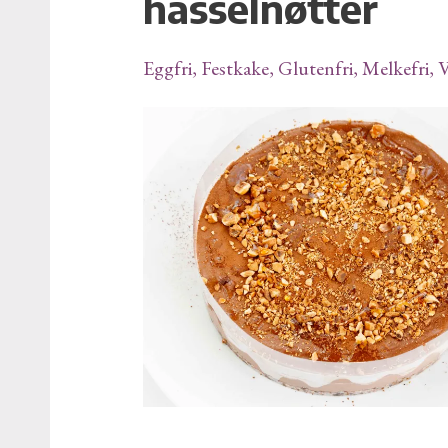
hasselnøtter
med
ristede
Eggfri
,
Festkake
,
Glutenfri
,
Melkefri
,
V
hasselnøtter