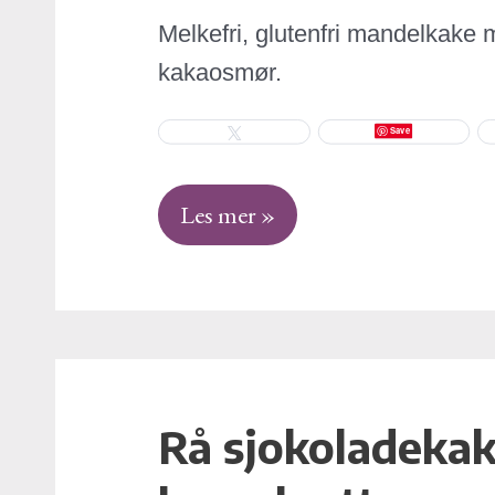
Melkefri, glutenfri mandelkake 
kakaosmør.
Save
Tweet
Les mer »
Rå sjokoladekak
Rå
sjokoladekake