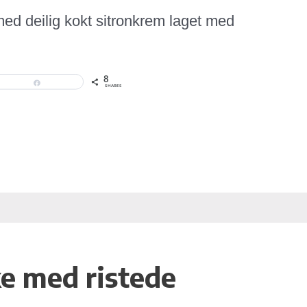
med deilig kokt sitronkrem laget med
8
Share
SHARES
e med ristede