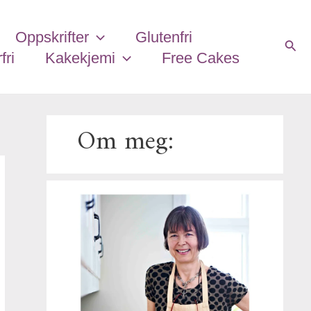
E
-
Oppskrifter
Glutenfri
p
Søk
fri
Kakekjemi
Free Cakes
o
s
t
a
Om meg:
d
r
e
s
s
e