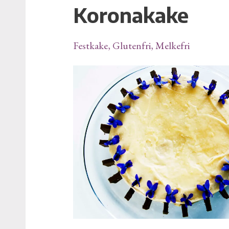
Koronakake
Koronakake
Festkake
,
Glutenfri
,
Melkefri