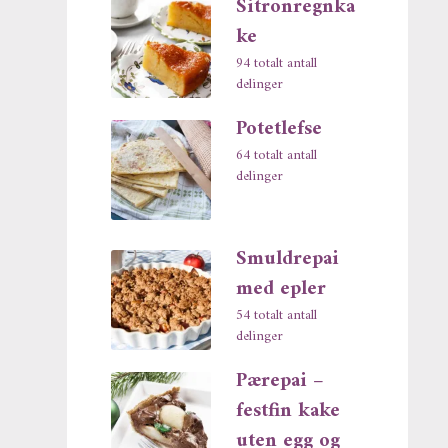
Sitronregnka
ke
94 totalt antall
delinger
Potetlefse
64 totalt antall
delinger
Smuldrepai
med epler
54 totalt antall
delinger
Pærepai –
festfin kake
uten egg og